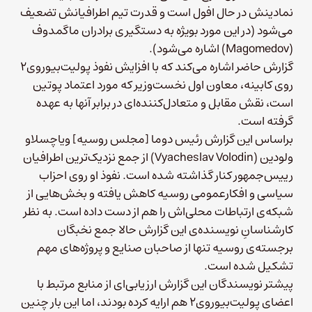
نمادینش در حال افول است و قدرت تیم اطرافیانش تضعیف
می‌شود (در این مورد بویژه به دستگیری برادران ماگمدوف
(Magomedov) اشاره می‌شود).
گزارش حاضر اشاره می‌کند که با افزایش نفوذ پولیت‌بیوروی۲
روی کابینه، معاون اول نخست‌وزیر که مورد اعتماد پوتین
است، نقش مقابل و متعادل‌کننده‌ای در برابر آنها به عهده
گرفته است.
براساس این گزارش رئیس‌ دوما [مجلس روسیه] ویاچسلاو
ولودین (Vyacheslav Volodin) از جمع نزدیک‌ترین اطرافیان
رییس‌جمهور کنار گذاشته شده است. نفوذ او روی احزاب
سیاسی و افکارعمومی روسیه کاهش یافته و بخش‌هایی از
شبکه‌ی ارتباطات محلی‌اش را هم از دست داده است. به نظر
کارشناسانِ نویسنده‌ی این گزارش حالا جمع نخبگان
برجسته‌‌ی روسیه تنها از صاحبان صنایع و پروژ‌‌ه‌های مهم
تشکیل شده‌ است.
پیشتر نویسندگان این گزارش ارزیابی‌ای از منابع مرتبط با
اعضای پولیت‌بیوروی۲ هم ارایه کرده بودند،‌ اما این بار چنین