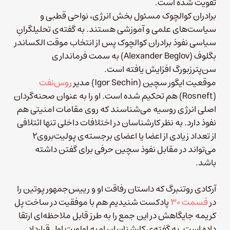
تقویت شده است.
برادران کوالچوک مسئول بخش انرژی، نواحی قطبی و
سیاست‌های علمی و آموزشی هستند. به گفته‌ی تحلیلگرانِ
سیاسی نفوذ برادران کوالچوک پس از انتخاب موقت الکساندر
بگلوف (Alexander Beglov)‌ به سمت فرمانداری
سن‌پترزبورگ افزایش یافته است.
موقعیت ایگور سچین (Igor Sechin)‌ مدیر
روس‌نفت
(Rosneft) هم تحکیم شده است. او را به عنوان صحنه‌گردان
اصلی انرژی روسیه می‌شناسند که روی مقامات امنیتی هم
نفوذ دارد. به نظر کارشناسان در اختلافات داخلی تنها ائتلافی
از تعداد زیادی از اعضا یا اعضای برجسته‌ی پولیت‌بروی۲
می‌تواند در مقابل نفوذ سچین حرفی برای گفتن داشته
باشد.
آرکادی روتنبرگ که داستان رفاقت او و رییس‌جمهور پوتین را
در
قسمت ۳۰
پادکست شنیدیم هم با موفقیت در ساخت پل
کریمه جایگاهش در این جمع را به طرز قابل ملاحظه‌ای ارتقا
داده است. به گفته‌ی کارشناسان او به اولویت اولِ قرارداد