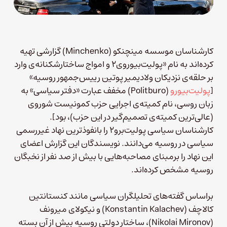
کارشناسان موسسه مینچنکو (Minchenko) گزارشی تهیه
کرده‌اند به نام «پولیت‌بیوروی۲ و امواج ساختارشکنانه‌ی وارد
بر حلقه‌ی نزدیکان ولادیمیر پوتین رییس‌جمهور روسیه»
[
پولیت‌بیورو
(Politburo) مخفف عبارت «دفتر سیاسی» به
زبان روسی،‌ نام کمیته‌ی اجرایی حزب کمونیست شوروی
(عالی‌ترین کمیته‌ی تصمیم‌گیر در این حزب)، بود].
کارشناسان سیاسی پولیت‌برو۲ را بانفوذترین نهاد غیررسمی
سیاسی در روسیه می‌دانند. نویسندگان این گزارش اعضای
این نهاد را برمبنای مصاحبه‌هایی با بیش از صد نفر از نخبگان
روسیه مشخص کرده‌اند.
براساس گفته‌های تحلیلگران سیاسی مانند کنستانتین
کالاچف (Konstantin Kalachev) ‌و نیکولای میرونف
(Nikolai Mironov)، ساختار دولتی روسیه بیش از آن بسته