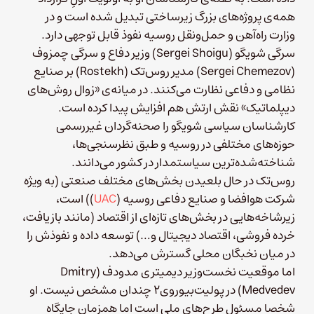
همه‌ی پروژه‌های بزرگ زیرساختی تبدیل شده است و در
وزارت راه‌آهن و حمل‌ونقل روسیه نفوذ قابل توجهی دارد.
سرگی شویگو (Sergei Shoigu)‌ وزیر دفاع و سرگی چمزوف
(Sergei Chemezov)‌ مدیر روس‌تک (Rostekh) بر صنایع
نظامی و دفاعی نظارت می‌کنند. در میانه‌ی «زوال روش‌های
دیپلماتیک» نقش ارتش هم افزایش پیدا کرده است.
کارشناسان سیاسی شویگو را صحنه‌گردان غیررسمی
حوزه‌های مختلفی در روسیه و طبق نظرسنجی‌ها،
شناخته‌شده‌ترین سیاستمدار در کشور می‌دانند.
روس‌تک در حال بلعیدن بخش‌های مختلف صنعتی (به ویژه
شرکت هوافضا و صنایع دفاعی روسیه (
UAC
))‌ است،
زیرشاخه‌هایی در بخش‌های تازه‌ای از اقتصاد (مانند بازیافت،‌
خرده فروشی،‌ اقتصاد دیجیتال و…) توسعه داده و نفوذش را
در میان نخبگان محلی گسترش می‌دهد.
اما موقعیت نخست‌وزیر دیمیتری مدودف (Dmitry
Medvedev) در پولیت‌بیوروی۲ چندان مشخص نیست. او
شخصا مسئول طرح‌های ملی است اما همزمان جایگاه