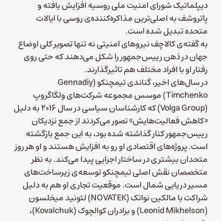
دیپلماتیک شورای امنیت ملی روسیه افزایش یافته و
پاتروشف به اصلی‌ترین مذاکره‌کننده‌ی روسی با ایالات
متحده تبدیل شده است.
به گفته‌ی کالاچف نیروهای امنیتی نه تنها تصویر کلی اوضاع
جهان در ذهن رییس‌جمهور را شکل می‌دهند که حتی روی
رفتار او با افراد مختلف هم تاثیرگذارند.
در سال‌های اخیر، گناندی تیمچنکو (Gennadiy
Timchenko)‌ موسس مجموعه شرکت‌های ولگا‌گروپ
(Volga Group)‌ که کارشناسان سیاسی در سال ۲۰۱۶ به دلیل
«کاهش فعالیت‌هایش» تصور می‌کردند از جمع نزدیکان
رییس‌جمهور کنار گذاشته شده بود، به این جمع بازگشته
است. پروژه‌های اقتصادی او رو به افزایش هستند و او هر روز
متحدان بیشتری در ساختار اجرایی پیدا می‌کند. به نظر
متخصصان نقش اصلی تیمچنکو توسعه‌ی زیرساخت‌های
مسیر دریایی شمال است. موقعیت تجاری او هم به دلیل
شراکت با مالکین نواتک (NOVATEK) لئونید میخلسون
(Leonid Mikhelson) و برادران کوالچوک (Kovalchuk)،