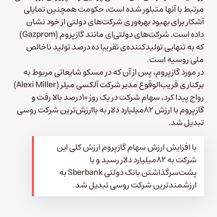
مرتبط با آنها متبلور شده است، حکومت همچنین تمایلی
آشکار برای بهبود بهره‌وری شرکت‌های دولتی از خود نشان
داده است. شرکت‌های دولتی‌ای مانند گازپروم (Gazprom)‌
که به تنهایی تولید‌کننده‌ی تقریبا ده درصد تولید ناخالص
ملی روسیه است.
در مورد گازپروم،‌ پس از آن که در مسکو شایعاتی مربوط به
برکناری قریب‌الوقوع مدیر شرکت آلکسی میلر (Alexi Miller)‌
رواج پیدا کرد، سهام شرکت در یک روز ۱۰‌درصد بالا رفت و
گازپروم با ارزش ۸۲میلیارد دلار به باارزش‌ترین شرکت روسی
تبدیل شد.
با افزایش ارزش سهام گازپروم ارزش کلی این
شرکت به ۸۲میلیارد دلار رسید و با
پشت‌سرگذاشتن بانک دولتی Sberbank به
ارزشمندترین شرکت روسی تبدیل شد.