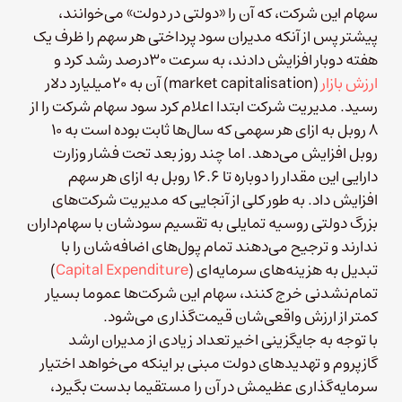
سهام این شرکت، که آن را «دولتی در دولت» می‌خوانند،
پیشتر پس از آنکه مدیران سود پرداختی هر سهم را ظرف یک
هفته دوبار افزایش دادند، به سرعت ۳۰‌درصد رشد کرد و
ارزش بازار
(market capitalisation) آن به ۲۰میلیارد دلار
رسید. مدیریت شرکت ابتدا اعلام کرد سود سهام شرکت را از
۸ روبل به ازای هر سهمی که سال‌ها ثابت بوده است به ۱۰
روبل افزایش می‌دهد. اما چند روز بعد تحت فشار وزارت
دارایی این مقدار را دوباره تا ۱۶.۶ روبل‌ به ازای هر سهم
افزایش داد. به طور کلی از آنجایی که مدیریت شرکت‌های
بزرگ دولتی روسیه تمایلی به تقسیم سودشان با سهام‌داران
ندارند و ترجیح می‌دهند تمام پول‌های اضافه‌شان را با
تبدیل به هزینه‌های سرمایه‌ای (
Capital Expenditure
)
تمام‌نشدنی خرج کنند، سهام این شرکت‌ها عموما بسیار
کمتر از ارزش واقعی‌شان قیمت‌گذاری می‌شود.
با توجه به جایگزینی اخیر تعداد زیادی از مدیران ارشد
گازپروم و تهدید‌های دولت مبنی بر اینکه می‌خواهد اختیار
سرمایه‌گذاری عظیمش در آن را مستقیما بدست بگیرد،