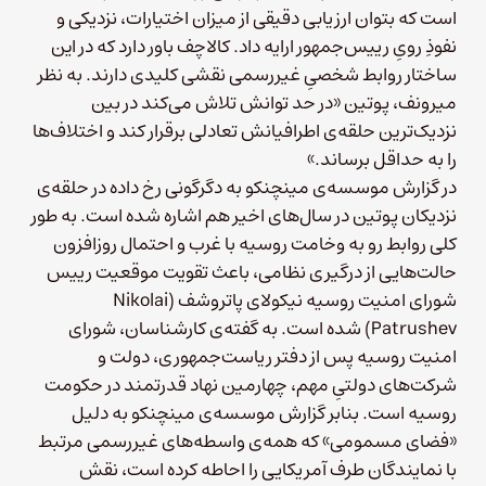
است که بتوان ارزیابی دقیقی از میزان اختیارات، نزدیکی و
نفوذِ رویِ رییس‌جمهور ارایه داد. کالاچف باور دارد که در این
ساختار روابط شخصیِ غیررسمی نقشی کلیدی دارند. به نظر
میرونف، پوتین «در حد توانش تلاش می‌کند در بین
نزدیک‌ترین حلقه‌ی اطرافیانش تعادلی برقرار کند و اختلاف‌ها
را به حداقل برساند.»
در گزارش موسسه‌ی مینچنکو به دگرگونی رخ‌ داده در حلقه‌ی
نزدیکان پوتین در سال‌های اخیر هم اشاره شده است. به طور
کلی روابط رو به وخامت روسیه با غرب و احتمال روزافزون
حالت‌هایی از درگیری نظامی، باعث تقویت موقعیت رییس
شورای امنیت روسیه نیکولای پاتروشف (Nikolai
Patrushev)‌ شده است. به گفته‌ی کارشناسان، شورای
امنیت روسیه پس از دفتر ریاست‌جمهوری، دولت و
شرکت‌های دولتیِ مهم، چهارمین نهاد قدرتمند در حکومت
روسیه است. بنابر گزارش موسسه‌ی مینچنکو به دلیل
«فضای مسمومی» که همه‌ی واسطه‌های غیررسمی مرتبط
با نمایندگان طرف آمریکایی را احاطه کرده است، نقش