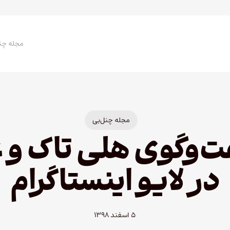
مجله چن
مجله چنل‌بی
‌و‌گوی هلی تاک و 
در لایو اینستاگرام
۵ اسفند ۱۳۹۸