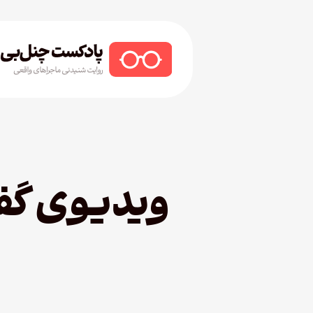
Ski
t
mai
conten
Hit enter to search or ESC to close
ویدیوی گفت