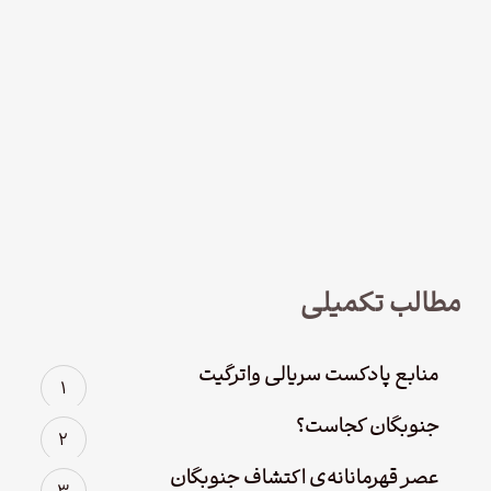
نود و چهار – سریال لوفت‌هانزا قسمت
چهارم؛ پاک سازی
مطالب تکمیلی
منابع پادکست سریالی واترگیت
جنوبگان کجاست؟
عصر قهرمانانه‌ی اکتشاف جنوبگان