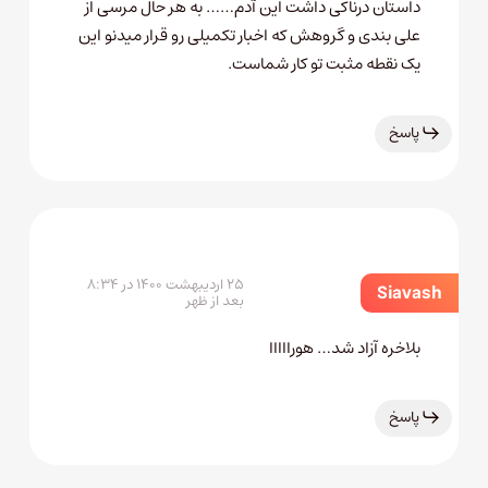
داستان درناکی داشت این آدم…… به هر حال مرسی از
علی بندی و گروهش که اخبار تکمیلی رو قرار میدنو این
یک نقطه مثبت تو کار شماست.
پاسخ
۲۵ اردیبهشت ۱۴۰۰ در ۸:۳۴
Siavash
بعد از ظهر
بلاخره آزاد شد… هورااااا
پاسخ