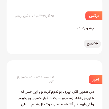
نرگس
۲۵ آذر ۱۳۹۹ در ۰:۵۶ قبل از ظهر
چقدردردناک
پاسخ
۱۶ اسفند ۱۳۹۹ در ۱۰:۱۳ قبل از
امیر
ظهر
من همین الان اپیزود رو تموم کردم و با این حس که
هنوز تو زندانه اومدم تو سایت تا اخبار تکمیلی رو بخونم.
وقتی فهمیدم آزاد شده خیلی خوشحال شدم…. ولی