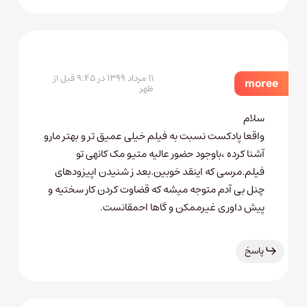
۱۱ مرداد ۱۳۹۹ در ۹:۴۵ قبل از
moree
ظهر
سلام
واقعا پادکست نسبت به فیلم خیلی عمیق تر و بهتر مارو
آشنا کرده ،باوجود حضور عالیه متیو مک کانهی تو
فیلم.مرسی که اینقد خوبین.بعد ز شنیدن اپیزودهای
چنل بی آدم متوجه میشه که قضاوت کردن کار سختیه و
پیش داوری غیرممکن و گاها احمقانست.
پاسخ