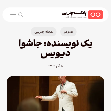
Ski
t
Menu
mai
search
conten
عمومی
مجله چنل‌بی
یک نویسنده: جاشوا
دیویس
۵ آذر ۱۳۹۹