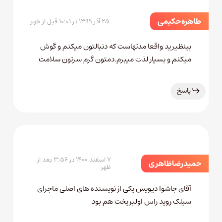
طاهره حکیمی
۲۵ آذر ۱۳۹۹ در ۱۰:۰۱ قبل از ظهر
بینظیرید واقعا مدتهاست که دنبالتون میکنم و گوش
میکنم و بسیار لذت میبرم.دمتون گرم سرتون سلامت
پاسخ
۷ اسفند ۱۴۰۰ در ۳:۵۶ بعد از
حمیدرضاظاهری
ظهر
آقای جاشوا دیویس یکی از نویسنده های اصلی ماجرای
سیلک روید راس اولبریخت هم بود