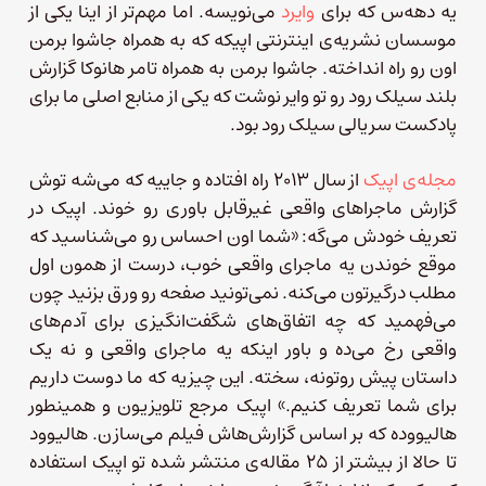
یه دهه‌س که برای
وایرد
می‌نویسه. اما مهم‌تر از اینا یکی از
موسسان نشریه‌ی اینترنتی اپیکه که به همراه جاشوا برمن
اون رو راه انداخته. جاشوا برمن به همراه تامر هانوکا گزارش
بلند سیلک رود رو تو وایر نوشت که یکی از منابع اصلی ما برای
پادکست سریالی سیلک رود بود.
مجله‌ی اپیک
از سال ۲۰۱۳ راه افتاده و جاییه که می‌شه توش
گزارش ماجراهای واقعی غیرقابل باوری رو خوند. اپیک در
تعریف خودش می‌گه: «شما اون احساس رو می‌شناسید که
موقع خوندن یه ماجرای واقعی خوب، درست از همون اول
مطلب درگیرتون می‌کنه. نمی‌تونید صفحه رو ورق بزنید چون
می‌فهمید که چه اتفاق‌های شگفت‌انگیزی برای آدم‌های
واقعی رخ می‌ده و باور اینکه یه ماجرای واقعی و نه یک
داستان پیش روتونه، سخته. این چیزیه که ما دوست داریم
برای شما تعریف کنیم.» اپیک مرجع تلویزیون و همینطور
هالیووده که بر اساس گزارش‌هاش فیلم می‌سازن. هالیوود
تا حالا از بیشتر از ۲۵ مقاله‌ی منتشر شده تو اپیک استفاده