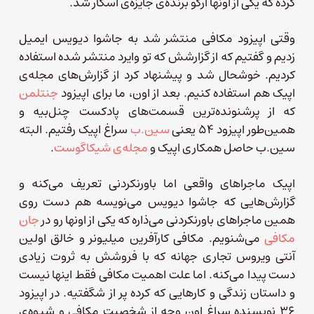
کرده که یکی از اونها آرگو برنده‌ی جایزه‌ی اسکار شد.
وقتی اپیزود مکافی منتشر شد به جاشوا دیویس ایمیل
زدیم و گفتیم که از گزارشش که تو وایرد منتشر شده استفاده
کردیم. خوشحال شد و پیشنهاد کرد از گزارش‌های مجله‌ی
اپیک هم استفاده کنیم. بعد از اون، ما برای اپیزود
جنتلمن
که از پرشنونده‌ترین قسمت‌های پادکست چنل‌بیه و
همین‌طور اپیزود ۵۴ یعنی
سین.ب
سراغ اپیک رفتیم. البته
سین.ب حاصل همکاری اپیک و
مجله‌ی شیکاگوست
.
اپیک ماجراهای واقعی اما باورنکردنی تعریف می‌کنه و
گزارش‌هایی که جاشوا دیویس می‌نویسه هم دست روی
همین ماجراهای باورنکردنی می‌ذاره که یکی از اونها رو در
جان
مکافی
می‌شنویم. مکافی کارآفرین میلیونر و خالق اولین
آنتی ویروس تجاری جهانه که با فروشش به ثروت زیادی
دست پیدا می‌کنه. اما علت اهمیت مکافی فقط اینها نیست
و داستان زندگی و کارهایی که کرده پر از شگفتیه. در اپیزود
۳۶ نویسنده سراغ اون وجه از شخصیت مکافی و شیوه‌ی