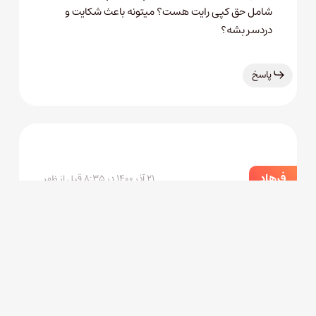
شامل حق کپی رایت هست؟ میتونه باعث شکایت و
دردسر بشه؟
پاسخ
فرهاد
۲۱ آذر ۱۴۰۰ در ۸:۳۵ قبل از ظهر
باکمی گشتن وسردراوردن البته باصبوری پاد
کستی عالی میشه
ساخت نظرمن این بودبا گشت وگذار تجربه بیشتر
می‌شود که کمک زیادی برای ساخت پادکست
پاسخ