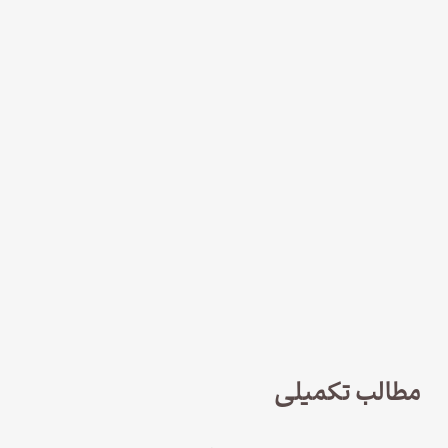
نود و چهار – سریال لوفت‌هانزا قسمت
چهارم؛ پاک سازی
مطالب تکمیلی