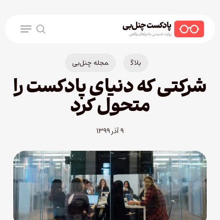
Ski
t
Menu
mai
search
conten
بلاگ
مجله چنل‌بی
شرکتی که دنیای پادکست را
متحول کرد
۹ آذر ۱۳۹۹