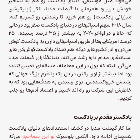
می‌خواد مثل موسیقی، دنیای پادکست رو هم به تسخیر
خودش دربیاره همزمان با گیملت مدیا، انکر (اپلیکیشن
میزبانی پادکست) رو هم خرید تا رشدش رو تسریع کنه.
سال ۲۰۱۸ سهم اسپاتیفای در دنیای پادکست صفر بود درحالی
که حالا و در اواخر ۲۰۲۰ به بیشتر از ۳۵ درصد رسیده. ۲۵
درصد آمریکایی‌ها از طریق اسپاتیفای دارن به پادکست گوش
می‌دن و ادر کشورهای دیگه هم تعداد پادکست‌گوش‌کن‌های
اسپاتیفای مدام داره رشد می‌کنه. بنیانگذاران گیملت مدیا
می‌گن البته که پول در این معامله، مساله‌ای تعیین‌کننده
بود اما بیشتر از اون رفتن در دل یک پلتفرم بزرگ جهانی که
رشدش خیره‌کننده‌س، برای رسیدن به هدف‌هایی بود که به
خاطرش این شرکت رو راه‌ انداختیم و اعتماد آدم‌ها رو جلب
کردیم.
پادکستر مقدم بر پادکست
اما کار گیملت مدیا در کشف استعدادهای دنیای پادکست
همچنان ادامه داره. الکس بلومبرگ
تو این مصاحبه
می‌گه