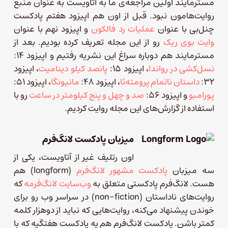
مسترمایند اولین مراجعه‌ی ما به آتاویست به عنوان منبع
روایت‌هامون نبود. قبل از اون هم اپیزود هفتم پادکست
چنل‌بی با عنوان
عملیات رد فالکون
و اپیزود نهم با عنوان
وایت بوی ریک
رو از این مجله تعریف کرده بودیم. بعد از
مسترمایند هم دوباره سراغ این نشریه رفتیم و اپیزود ۱۴:
نسل‌کشی در رواندا
، اپیزود ۱۵:
پانصد کیلو دینامیت
، اپیزود
۳۲:
داستان ناتمام پرومته‌ئا
،‌ اپیزود ۴۸:
مانیونگا
، اپیزود ۵۱:
پورامبو
و اپیزود ۵۶:
صد و چهل و پنج کیلومتر در ساعت
رو با
استفاده از گزارش‌های این مجله روایت کردیم.
میزبان پادکست لانگ‌فرم
اون رتلیف غیر از آتاویست، یکی از
سه میزبان
پادکست مشهور لانگ‌فرم
(longform) هم
هست. لانگ‌فرم پادکستی متعلق به
وب‌سایت لانگ‌فرمه
که
روایت‌های ناداستان (
non-fiction) در سراسر وب رو برای
خوندن پیشنهاد می‌کنه، روایت‌هایی که نباید از دوهزار کلمه
کمتر باشن. پادکست لانگ‌فرم هم یه پادکست هفتگیه که با