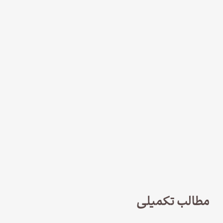
نود و چهار – سریال لوفت‌هانزا قسمت
چهارم؛ پاک سازی
مطالب تکمیلی