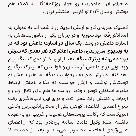
ماجرای این ماموریت رو چهار روزنامه‌نگار به کمک هم
نوشتن و سال ۲۰۱۴ تو گاردین منتشر کردن.
کسیگ تجربه‌ی کار تو ارتش آمریکا رو داشت اما به عنوان یه
امدادگر رفته بود سوریه و در جریان یکی از ماموریت‌هاش به
اسارت داعش دراومد.
یک سال در اسارت داعش بود که در
یه ویدیوی سربریدن، داعش اعلام کرد نفر بعدی که سرش
بریده می‌شه پیتر کسیگه.
بعد از اون، خانواده‌ی کسیگ پیام
ویدیویی برای داعش فرستادن و خواستن که پیتر کسیگ رو
عفو کنه. مادرش هم یه درخواست دیگه به رهبر داعش تو
توییترش نوشت و ازش خواست که بذاره باهاش ارتباط
بگیره. استنلی کوهن، وکیل روایت ما هم برای کانال زدن و
ارتباط با داعش وارد عمل شد و برای این ارتباط‌گیری رفت
سراغ اعضای القاعده. کوهن یکی از بحث‌برانگیزترین وکلای
آمریکاست که وکالت پرونده‌های عجیب و غریبی رو به عهده
داشته. مثلا وکیل داماد اسامه بن‌لادن بود که از اعضای
عالی‌رتبه‌ی القاعده محسوب می‌شد و بعد از حملات ۱۱