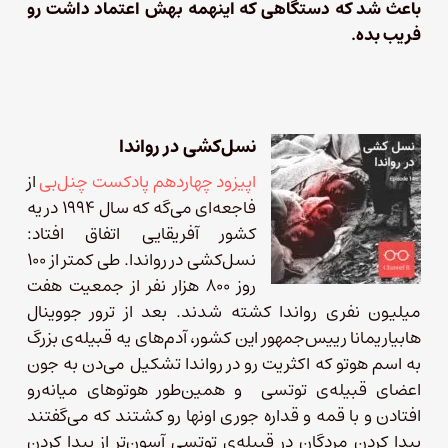
باعث شد که دستگاهی که اینهمه بهش اعتماد داشت رو
فریب بده.
نسل‌کشی در رواندا
اپیزود چهاردهم پادکست چنل‌بی
از
فاجعه‌ای می‌گه که سال ۱۹۹۴ در یه
کشور آفریقایی اتفاق افتاد:
نسل‌کشی در رواندا. طی کمتر از ۱۰۰
روز ۸۰۰ هزار نفر از جمعیت هفت
میلیون نفری رواندا کشته شدند. بعد از ترور جووینال
هابیاریمانا رییس‌جمهور این کشور، آدم‌های یه قبیله‌ی بزرگ
به اسم هوتو که اکثریت رو در رواندا تشکیل می‌دن به جون
اعضای قبیله‌ی توتسی و همین‌طور هوتوهای میانه‌رو
افتادن و با قمه و قداره جوری اونها رو کشتند که می‌گفتند
پیدا کردن مردگان در قبیله‌ی توتسی آسون‌تر از پیدا کردن