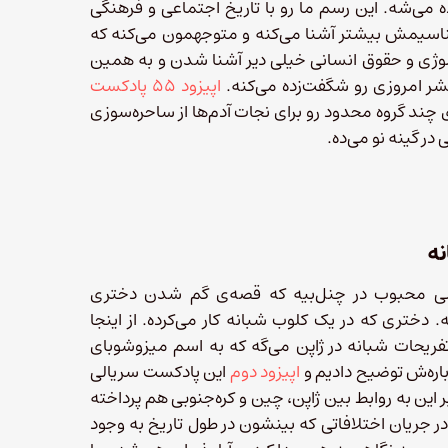
ی‌شه. این رسم ما رو با تاریخ اجتماعی و فرهنگی
ناسیمش بیشتر آشنا می‌کنه و متوجهمون می‌کنه که
لوژی و حقوق انسانی خیلی دیر آشنا شدن و به همین
شر امروزی رو شگفت‌زده می‌کنه.
اپیزود ۵۵ پادکست
ای چند گروه محدود رو برای نجات آدم‌ها از ساحره‌سوزی
ر گینه‌ نو می‌ده.
نه
لی محبوب در چنل‌بیه که قصه‌ی گم شدن دختری
. دختری که در یک کلوب شبانه کار می‌کرده. از اینجا
 تفریحات شبانه در ژاپن می‌گه که به اسم میزوشوبای
اره‌ش توضیح دادیم و
اپیزود دوم
این پادکست سریالی
این به روابط بین ژاپن، چین و کره‌جنوبی هم پرداخته
ر جریان اختلافاتی که بینشون در طول تاریخ به وجود