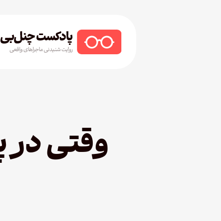
Ski
t
mai
conten
Hit enter to search or ESC to close
وقتی در پ