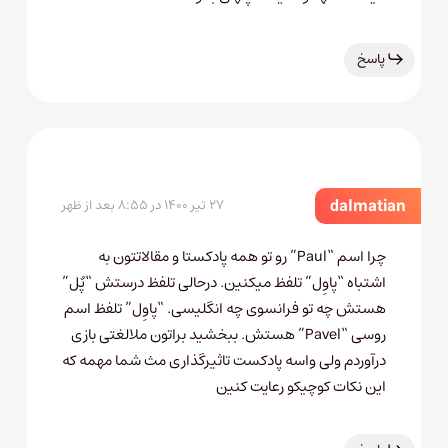
پاسخ
dalmatian
۲۷ تیر ۱۴۰۰ در ۸:۵۵ بعد از ظهر
چرا اسم “Paul” رو تو همه پادکستا و مقالاتتون به
اشتباه “پاوِل” تلفظ میکنین. درحالی تلفظ درستش “پٌل”
هستش چه تو فرانسوی چه انگلیسی. “پاوِل” تلفظ اسم
روسی “Pavel” هستش. ببخشید براتون ملالغتی بازی
درآوردم ولی واسه پادکست تاثیرگذاری مث شما مهمه که
این نکات کوچیکو رعایت کنین