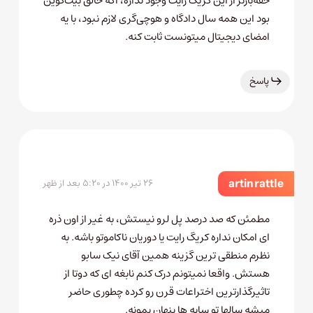
حقه‌بازتر از این کریگ رایت وجود نداره، اگه خالق بیت‌کوین
بود این همه سال دادگاه و هوچی‌گری لازم نبود، با یه
امضای دیجیتال میتونست ثابت کنه.
پاسخ
artin rattle
۲۶ تیر ۱۴۰۰ در ۵:۲۰ بعد از ظهر
مطمئن که صد درصد پل لرو نیستش، به غیر از اون ذره
ای امکان نداره کریگ رایت یا دوریان ناکاموتو باشه. به
نظرم منطقی ترین گزینه همین آقای نیک سابو
هستش. واقعا نمیتونم درک کنم نابغه ای که دوتا از
تاثیرگذارترین اختراعات قرن رو کرده چطوری حاضر
میشه سالها تو سایه ها پنهان بمونه.