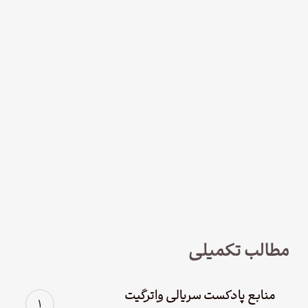
نود و چهار – سریال لوفت‌هانزا قسمت
چهارم؛ پاک سازی
مطالب تکمیلی
منابع پادکست سریالی واترگیت