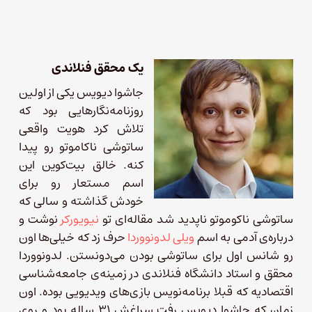
یک محقق فنلاندی
جاشوا دیویس یکی از اولین‌
روزنامه‌نگارهایی بود که
تلاش کرد هویت واقعی
ساتوشی ناکاموتو رو پیدا
کنه. خالق بیت‌کوین این
اسم مستعار رو برای
خودش گذاشته و سالی که
ساتوشی ناکوموتو ناپدید شد مقاله‌ای تو
نیویورکر
نوشت و
درباره‌ی آدمی به اسم
ویلی لدونووردا
حرف زد که خیلی‌ها اون
رو شانس اول برای ساتوشی بودن می‌دونستن. لدونووردا
محقق و استاد دانشگاه فنلاندی در زمینه‌ی جامعه‌شناسی
اقتصادیه که قبلا برنامه‌نویس بازی‌های ویدیویی بوده. اون
زمان که جاشوا دیویس رفت سراغش ۳۱ ساله بود و روی