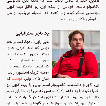
همین چند تا عامل باعث شد که شک کنن ساتوشی
ناکاموتو باشه. خودش از اینکه اون رو خالق بیت کوین
دونستن تشکر کرده ولی گفته که اشتباه می‌کنید و من
ساتوشی ناکاموتو نیستم.
یک تاجر استرالیایی
غیر از این آدمها، کسانی هم
بودن که ادعا کردن خالق
بیت کوین هستند، یا
جوری صحنه‌سازی کردن
که اینطور به نظر برسه. از
جمله کریگ استیون رایت.
سال ۲۰۱۵ وایرد
نوشت
که
این تاجر و دانشمند کامپیوتر استرالیایی یا بیت کوین رو
اختراع کرده یا یه حقه‌باز کارکشته‌س که می‌خواد ما باور کنیم
خالق این رمزارزه. بعد از نوشته‌ی وایرد کریگ رایت حساب
توییترش رو پاک کرد و سوال‌ها خبرنگارها رو هم دراین‌باره