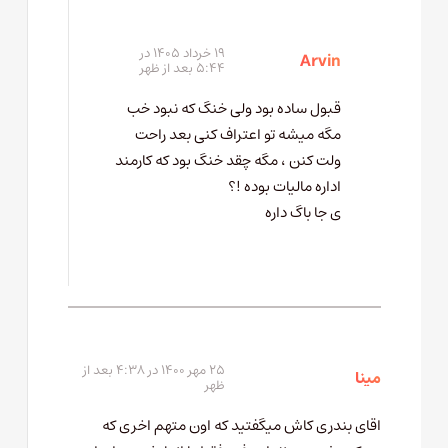
۱۹ خرداد ۱۴۰۵ در
Arvin
۵:۴۴ بعد از ظهر
قبول ساده بود ولی خنگ که نبود خب
مگه میشه تو اعتراف کنی بعد راحت
ولت کنن ، مگه چقد خنگ بود که کارمند
اداره مالیات بوده !؟
ی جا باگ داره
۲۵ مهر ۱۴۰۰ در ۴:۳۸ بعد از
مینا
ظهر
اقای بندری کاش میگفتید که اون متهم اخری که