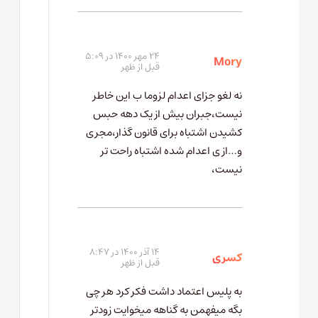
۲۴ مهر ۱۴۰۰ در ۵:۰۹
Mory
قبل از ظهر
نه لغو جزای اعدام لزوما ب این خاطر
نیست،جبران بیش از یک دهه حبس
کشیدن اشتباه برای قانون گذار،مجری
و…از ی اعدام شده اشتباه راحت تر
نیست،
۱۴ آذر ۱۴۰۰ در ۸:۴۷
کسری
قبل از ظهر
به پلیس اعتماد داشت فکر کرد هر چی
بگه میفهمن به گناهه میخوایت زودتر