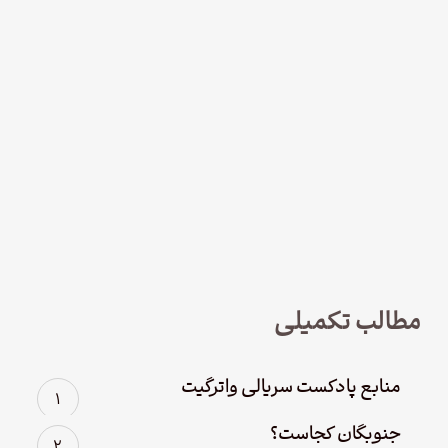
نود و چهار – سریال لوفت‌هانزا قسمت
چهارم؛ پاک سازی
مطالب تکمیلی
منابع پادکست سریالی واترگیت
جنوبگان کجاست؟