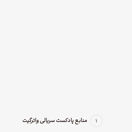
نود و چهار – سریال
لوفت‌هانزا قسمت چهارم؛
پاک سازی
منابع پادکست سریالی واترگیت