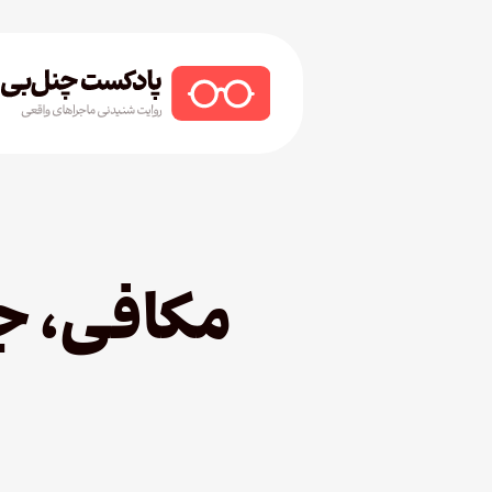
Ski
t
mai
conten
Hit enter to search or ESC to close
مکافی، ج