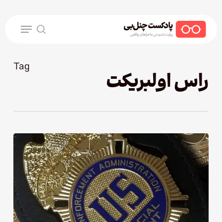
Ski
t
Menu
mai
search
conten
Tag
راس اولبریکت