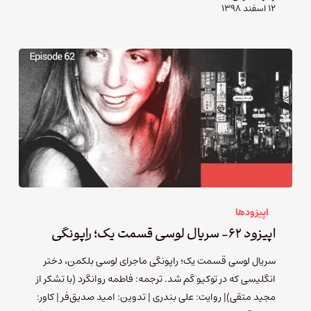
۱۲ اسفند ۱۳۹۸
اپیزودها
اپیزود ۶۲- سریال لوسی قسمت یک؛ راپونگی
سریال لوسی قسمت یک؛ راپونگی ماجرای لوسی بلکمن، دختر
انگلیسی که در توکیو گم شد. ترجمه: فاطمه روانگرد (با تشکر از
مجید متقی)| روایت: علی بندری | تدوین: امید صدیق‌فر | کاور: