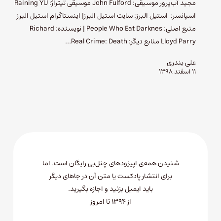
مجید آب‌پرور موسیقی: John Fulford موسیقی تیتراژ: Raining YU
اسپانسر: استیل البرز: سایت استیل البرز| اینستاگرام استیل البرز
منبع اصلی: People Who Eat Darknes | نویسنده: Richard
Lloyd Parry منابع دیگر: Real Crime: Death…
علی بندری
۱۱ اسفند ۱۳۹۸
شنیدن همه‌ی اپیزودهای چنل‌بی رایگان است. اما
برای انتشار پادکست یا متن آن در جاهای دیگر
باید
ایمیل بزنید
و اجازه بگیرید.
از ۱۳۹۴ تا امروز