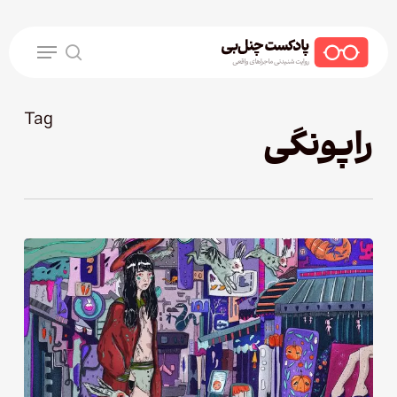
Ski
t
Menu
mai
search
conten
Tag
راپونگی