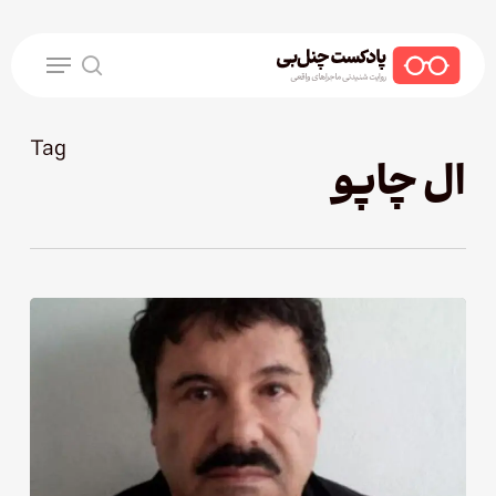
Ski
t
Menu
mai
search
conten
Tag
ال چاپو