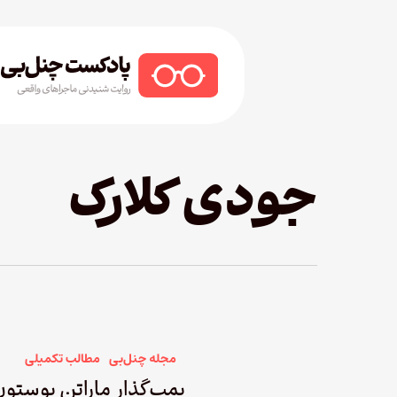
Ski
t
mai
conten
Hit enter to search or ESC to close
جودی کلارک
مجله چنل‌بی
مطالب تکمیلی
بمب‌گذار ماراتن بوستو