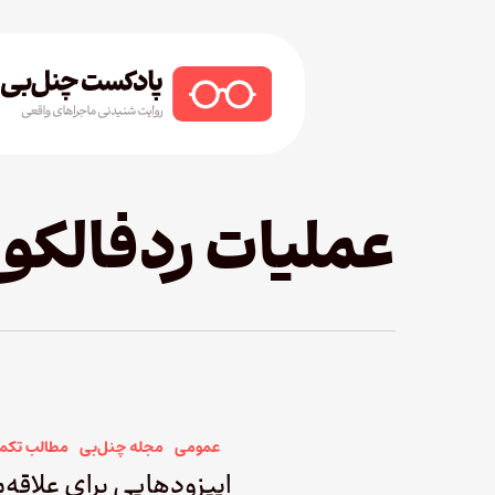
Ski
t
mai
conten
Hit enter to search or ESC to close
عملیات ردفالکو
عمومی
مجله چنل‌بی
مطالب تکم
اپیزودهایی برای علاقه‌