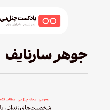
Ski
t
mai
conten
Hit enter to search or ESC to close
جوهر سارنایف
عمومی
مجله چنل‌بی
مطالب تکم
شخصیت‌های زندانی پا