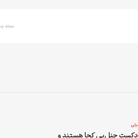
مجله چن
یلی
دکست چنل‌بی کجا هستند و